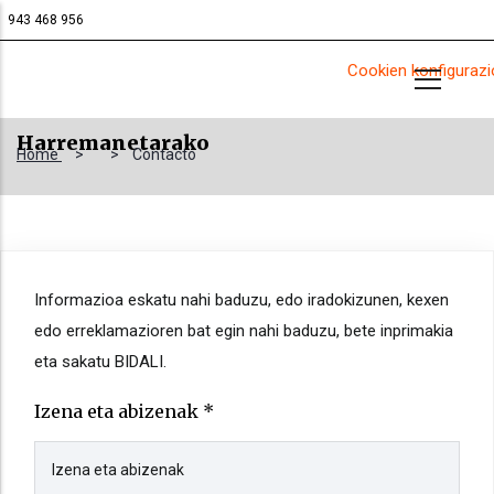
Skip
943 468 956
to
Cookien konfigurazi
main
content
Harremanetarako
Home
>
>
Contacto
Informazioa eskatu nahi baduzu, edo iradokizunen, kexen
edo erreklamazioren bat egin nahi baduzu, bete inprimakia
eta sakatu BIDALI.
Izena eta abizenak *