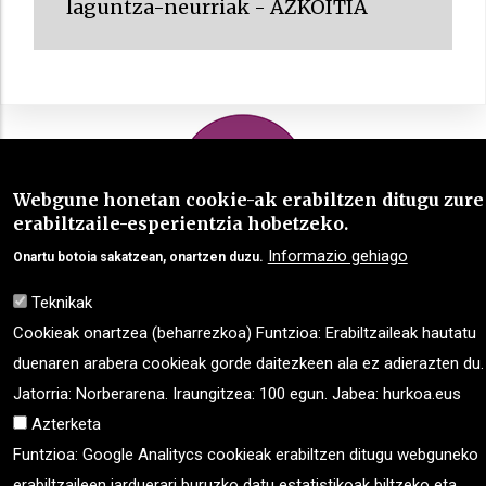
laguntza-neurriak - AZKOITIA
Webgune honetan cookie-ak erabiltzen ditugu zure
erabiltzaile-esperientzia hobetzeko.
Informazio gehiago
Onartu botoia sakatzean, onartzen duzu.
Teknikak
Cookieak onartzea (beharrezkoa) Funtzioa: Erabiltzaileak hautatu
duenaren arabera cookieak gorde daitezkeen ala ez adierazten du.
Jatorria: Norberarena. Iraungitzea: 100 egun. Jabea: hurkoa.eus
Azterketa
Funtzioa: Google Analitycs cookieak erabiltzen ditugu webguneko
erabiltzaileen jarduerari buruzko datu estatistikoak biltzeko eta,