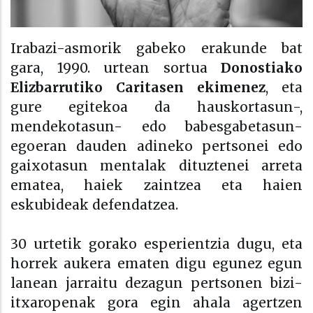
Irabazi-asmorik gabeko erakunde bat
gara, 1990. urtean sortua
Donostiako
Elizbarrutiko Caritasen ekimenez
, eta
gure egitekoa da hauskortasun-,
mendekotasun- edo babesgabetasun-
egoeran dauden adineko pertsonei edo
gaixotasun mentalak dituztenei arreta
ematea, haiek zaintzea eta haien
eskubideak defendatzea.
30 urtetik gorako esperientzia dugu, eta
horrek aukera ematen digu egunez egun
lanean jarraitu dezagun pertsonen bizi-
itxaropenak gora egin ahala agertzen