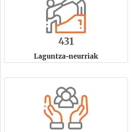
467
Laguntza-neurriak