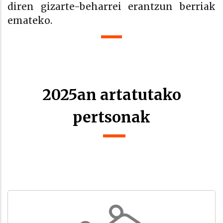
diren gizarte-beharrei erantzun berriak
emateko.
2025an artatutako
pertsonak