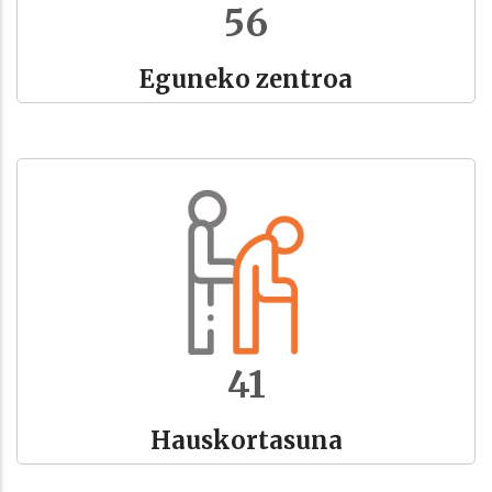
61
Eguneko zentroa
45
Hauskortasuna