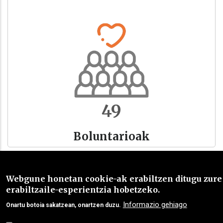
54
Boluntarioak
Webgune honetan cookie-ak erabiltzen ditugu zure
erabiltzaile-esperientzia hobetzeko.
Informazio gehiago
Onartu botoia sakatzean, onartzen duzu.