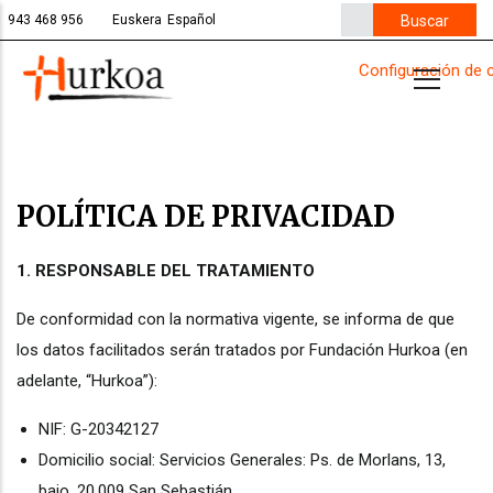
Pasar
Buscar
943 468 956
Euskera
Español
al
Configuración de 
contenido
principal
POLÍTICA DE PRIVACIDAD
1. RESPONSABLE DEL TRATAMIENTO
De conformidad con la normativa vigente, se informa de que
los datos facilitados serán tratados por Fundación Hurkoa (en
adelante, “Hurkoa”):
NIF: G-20342127
Domicilio social: Servicios Generales: Ps. de Morlans, 13,
bajo, 20.009 San Sebastián