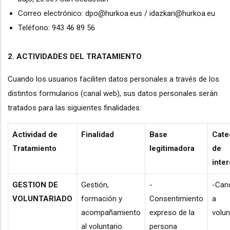
Correo electrónico: dpo@hurkoa.eus / idazkari@hurkoa.eu
Teléfono: 943 46 89 56
2. ACTIVIDADES DEL TRATAMIENTO
Cuando los usuarios faciliten datos personales a través de los
distintos formularios (canal web), sus datos personales serán
tratados para las siguientes finalidades:
Actividad de
Finalidad
Base
Cate
Tratamiento
legitimadora
de
inte
GESTION DE
Gestión,
-
-Can
VOLUNTARIADO
formación y
Consentimiento
a
acompañamiento
expreso de la
volun
al voluntario.
persona