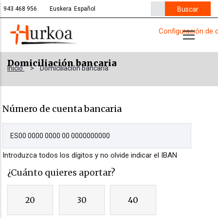
Pasar
Buscar
943 468 956
Euskera
Español
al
Configuración de 
contenido
principal
Domiciliación bancaria
Inicio
>
Domiciliación bancaria
Número de cuenta bancaria
Introduzca todos los dígitos y no olvide indicar el IBAN
¿Cuánto quieres aportar?
20
30
40