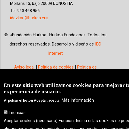
Morlans 13, bajo 20009 DONOSTIA
Tel: 943 468 956
idazkari@hurkoa.eus
©
«
Fundación Hurkoa- Hurkoa Fundazioa
»
. Todos los
derechos reservados. Desarrollo y diseño de
IBD
Internet
Aviso legal
|
Política de cookies
|
Política de
privacidad
|
En este sitio web utilizamos cookies para mejorar t
experiencia de usuario.
Más información
Al pulsar el botón Aceptar, acepta.
Técnicas
Aceptar cookies (necesario) Función: Indica si las cookies se pue
almacenar o no en función de lo que el usuario haya seleccionado