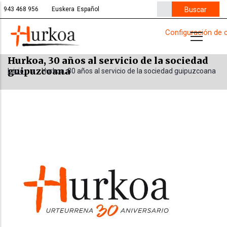
Pasar
Buscar
943 468 956
Euskera
Español
al
Configuración de 
contenido
principal
Hurkoa, 30 años al servicio de la sociedad
guipuzcoana
Inicio
>
Hurkoa, 30 años al servicio de la sociedad guipuzcoana