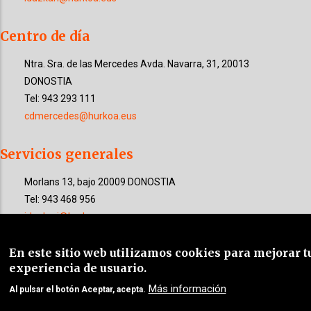
Centro de día
Ntra. Sra. de las Mercedes
Avda. Navarra, 31
, 20013
DONOSTIA
Tel: 943 293 111
cdmercedes@hurkoa.eus
Servicios generales
Morlans 13, bajo 20009 DONOSTIA
Tel: 943 468 956
idazkari@hurkoa.eus
En este sitio web utilizamos cookies para mejorar t
©
«
Fundación Hurkoa- Hurkoa Fundazioa
»
. Todos los
experiencia de usuario.
derechos reservados. Desarrollo y diseño de
IBD
Más información
Al pulsar el botón Aceptar, acepta.
Internet