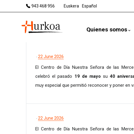
Pasar
943 468 956
Euskera
Español
al
contenido
Quienes somos
principal
22 June 2026
-
El Centro de Día Nuestra Señora de las Merc
celebró el pasado
19 de mayo
su
40 anivers
muy especial que permitió reconocer y poner en v
22 June 2026
-
El Centro de Día Nuestra Señora de las Merc