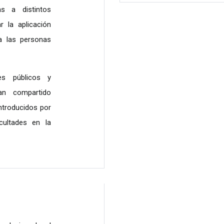
s a distintos
 la aplicación
a las personas
es públicos y
an compartido
ntroducidos por
icultades en la