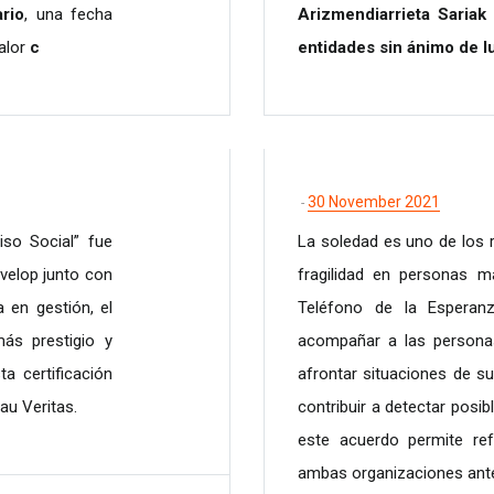
ario
, una fecha
Arizmendiarrieta Sariak
alor
c
entidades sin ánimo de l
30 November 2021
-
so Social” fue
La soledad es uno de los 
velop junto con
fragilidad en personas m
 en gestión, el
Teléfono de la Esperan
ás prestigio y
acompañar a las persona
a certificación
afrontar situaciones de su
au Veritas.
contribuir a detectar posib
este acuerdo permite re
ambas organizaciones ante 