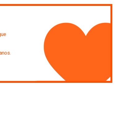
que
anos.