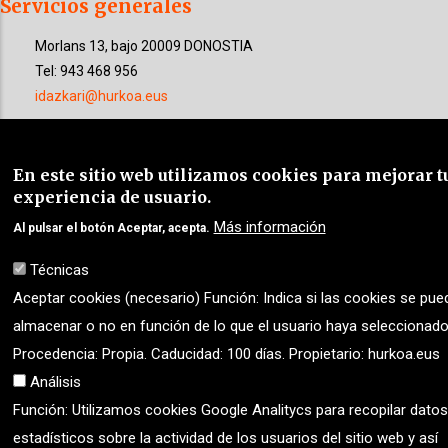
Servicios generales
Morlans 13, bajo 20009 DONOSTIA
Tel: 943 468 956
idazkari@hurkoa.eus
©
«
Fundación Hurkoa- Hurkoa Fundazioa
»
. Todos los
En este sitio web utilizamos cookies para mejorar t
derechos reservados. Desarrollo y diseño de
IBD
experiencia de usuario.
Internet
Más información
Al pulsar el botón Aceptar, acepta.
Aviso legal
|
Política de cookies
|
Política de
Técnicas
Aceptar cookies (necesario) Función: Indica si las cookies se pue
privacidad
|
almacenar o no en función de lo que el usuario haya seleccionado
Procedencia: Propia. Caducidad: 100 días. Propietario: hurkoa.eus
Análisis
Función: Utilizamos cookies Google Analitycs para recopilar datos
estadísticos sobre la actividad de los usuarios del sitio web y así