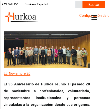
Pasar
Buscar
943 468 956
Euskera
Español
al
Configuración de 
contenido
principal
25, Noviembre 20
El 35 Aniversario de Hurkoa reunió el pasado 20
de noviembre a profesionales, voluntariado,
representantes institucionales y personas
vinculadas a la organización desde sus orígenes.