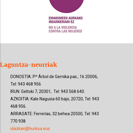
Laguntza-neurriak
DONOSTIA: Pº Árbol de Gernika pas., 16 20006,
Tel: 943 468 956
IRUN: Geltoki 7, 20301, Tel: 943 568 640.
AZKOITIA: Kale Nagusia 60 bajo, 20720, Tel: 943
468 956.
ARRASATE: Ferrerías, 32 behea 20500, Tel: 943
770 938
idazkari@hurkoa.eus