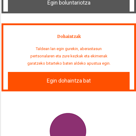
Egin boluntariotza
Dohaintzak
Taldean lan egin gurekin, aberastasun
pertsonalaren eta zure kezkak eta ekimenak
garatzeko bitarteko baten aldeko apustua egin.
Egin dohaintza bat