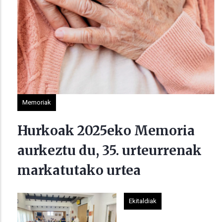
Memoriak
Hurkoak 2025eko Memoria
aurkeztu du, 35. urteurrenak
markatutako urtea
Ekitaldiak