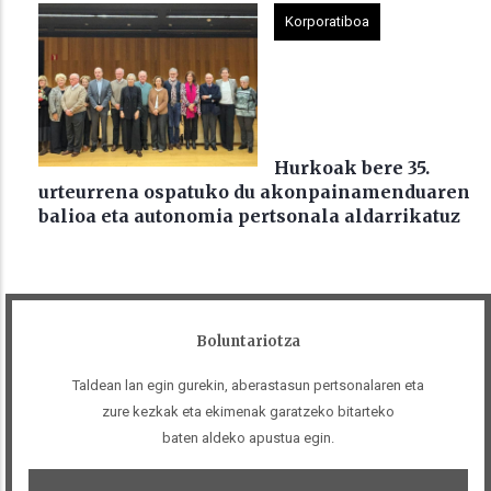
Korporatiboa
Hurkoak bere 35.
urteurrena ospatuko du akonpainamenduaren
balioa eta autonomia pertsonala aldarrikatuz
Boluntariotza
Taldean lan egin gurekin, aberastasun pertsonalaren eta
zure kezkak eta ekimenak garatzeko bitarteko
baten aldeko apustua egin.