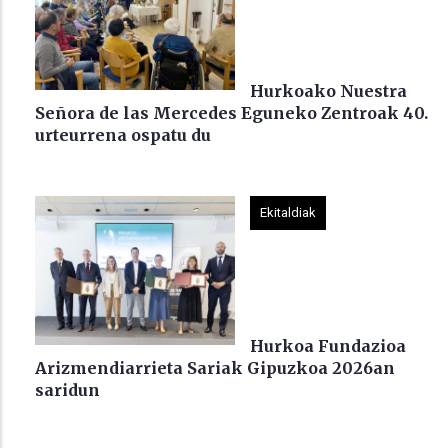
Hurkoako Nuestra
Señora de las Mercedes Eguneko Zentroak 40.
urteurrena ospatu du
Ekitaldiak
Hurkoa Fundazioa
Arizmendiarrieta Sariak Gipuzkoa 2026an
saridun