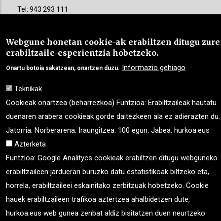
Tel: 943 293 111
cdmercedes@hurkoa.eus
Webgune honetan cookie-ak erabiltzen ditugu zure
Zerbitzu orokorrak
erabiltzaile-esperientzia hobetzeko.
Informazio gehiago
Onartu botoia sakatzean, onartzen duzu.
Morlans 13, behea 20009 DONOSTIA
Tel: 943 468 956
Teknikak
idazkari@hurkoa.eus
Cookieak onartzea (beharrezkoa) Funtzioa: Erabiltzaileak hautatu
duenaren arabera cookieak gorde daitezkeen ala ez adierazten du.
Jatorria: Norberarena. Iraungitzea: 100 egun. Jabea: hurkoa.eus
Azterketa
©
«
Fundación Hurkoa- Hurkoa Fundazioa
»
. Eskubide
Funtzioa: Google Analitycs cookieak erabiltzen ditugu webguneko
guztiak erreserbatuta. Garapena eta diseinua
IBD
erabiltzaileen jarduerari buruzko datu estatistikoak biltzeko eta,
Internet
horrela, erabiltzaileei eskainitako zerbitzuak hobetzeko. Cookie
hauek erabiltzaileen trafikoa aztertzea ahalbidetzen dute,
Lege-oharra
|
Cookie politika
|
Pribatutasun politika
|
hurkoa.eus web gunea zenbat aldiz bisitatzen duen neurtzeko