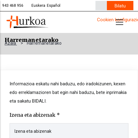
Skip
Bilatu
943 468 956
Euskera
Español
to
Cookien konfigurazi
main
content
Harremanetarako
Azala
>
Harremanetarako
Informazioa eskatu nahi baduzu, edo iradokizunen, kexen
edo erreklamazioren bat egin nahi baduzu, bete inprimakia
eta sakatu BIDALI.
Izena eta abizenak *