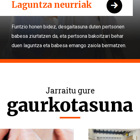
Laguntza neurriak
Funtzio honen bidez, desgaitasuna duten pertsonen
babesa ziurtatzen da, eta pertsona bakoitzari behar
duen laguntza eta babesa emango zaiola bermatzen.
Jarraitu gure
gaurkotasuna