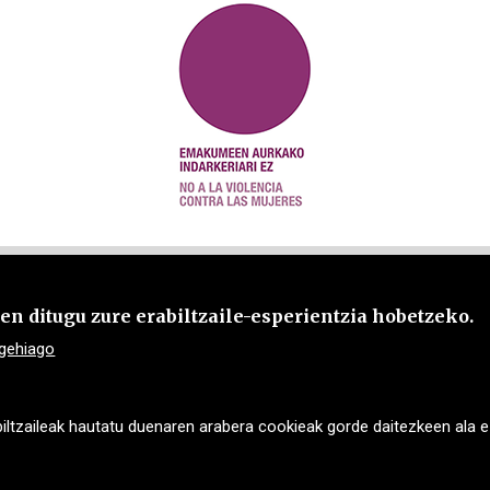
n ditugu zure erabiltzaile-esperientzia hobetzeko.
Eguneko zentroa
Zerbitzu
 gehiago
Ntra. Sra. de las Mercedes
Morlans 13, b
Nafarroa etorbidea, 31 20013
DONOSTIA
DONOSTIA
Tel: 943 468 9
ltzaileak hautatu duenaren arabera cookieak gorde daitezkeen ala ez
Tel: 943 293 111
idazkari@hurk
8
cdmercedes@hurkoa.eus