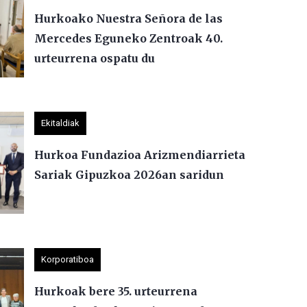
Hurkoako Nuestra Señora de las
Mercedes Eguneko Zentroak 40.
urteurrena ospatu du
Ekitaldiak
Hurkoa Fundazioa Arizmendiarrieta
Sariak Gipuzkoa 2026an saridun
Korporatiboa
Hurkoak bere 35. urteurrena