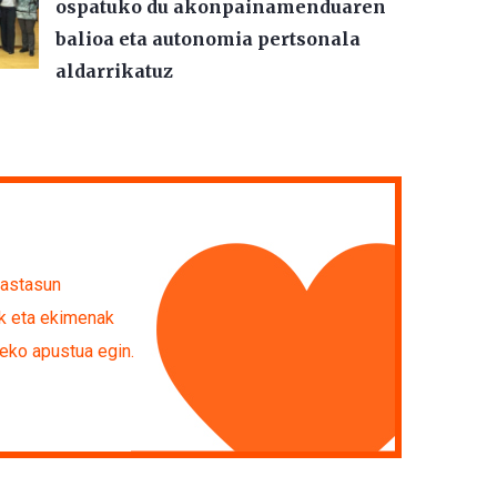
ospatuko du akonpainamenduaren
balioa eta autonomia pertsonala
aldarrikatuz
rastasun
ak eta ekimenak
deko apustua egin.