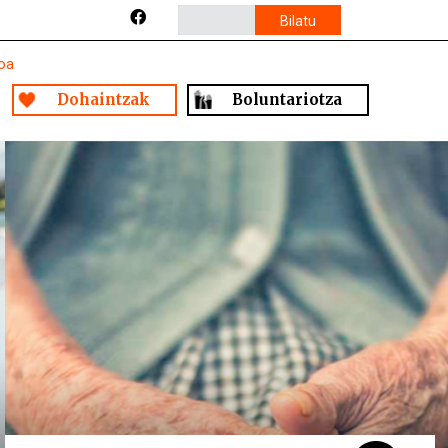
Bilatu
oa
Dohaintzak
Boluntariotza