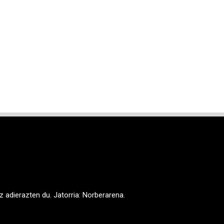
 orokorrak
ehea 20009
56
 adierazten du. Jatorria: Norberarena.
oa.eus