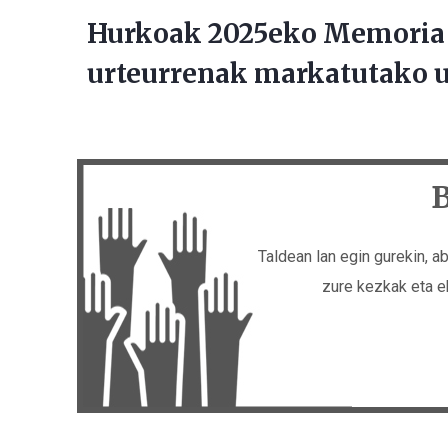
Hurkoak 2025eko Memoria a
urteurrenak markatutako u
B
Taldean lan egin gurekin, a
zure kezkak eta e