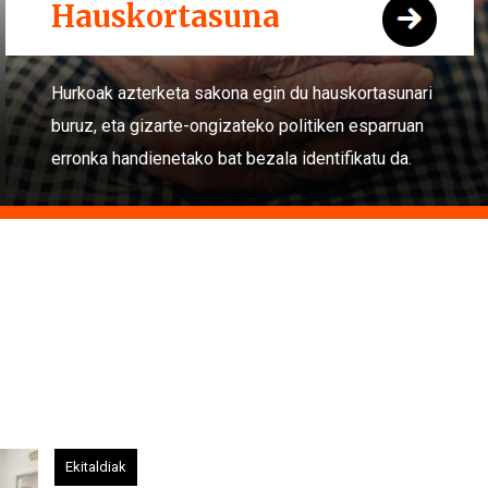
Hauskortasuna
Hurkoak azterketa sakona egin du hauskortasunari
buruz, eta gizarte-ongizateko politiken esparruan
erronka handienetako bat bezala identifikatu da.
Ekitaldiak