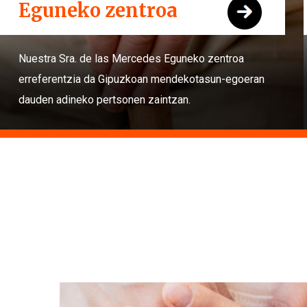
Eguneko zentroa
Nuestra Sra. de las Mercedes Eguneko zentroa
erreferentzia da Gipuzkoan mendekotasun-egoeran
dauden adineko pertsonen zaintzan.