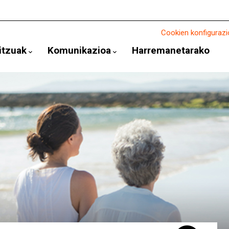
Cookien konfigurazi
itzuak
Komunikazioa
Harremanetarako