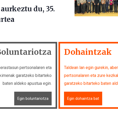
urkeztu du, 35.
rtea
oluntariotza
Dohaintzak
berastasun pertsonalaren eta
Taldean lan egin gurekin, abe
kimenak garatzeko bitarteko
pertsonalaren eta zure kezk
baten aldeko apustua egin.
garatzeko bitarteko baten al
Egin boluntariotza
Egin dohaintza bat