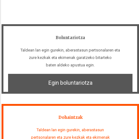
Boluntariotza
Taldean lan egin gurekin, aberastasun pertsonalaren eta
zure kezkak eta ekimenak garatzeko bitarteko
baten aldeko apustua egin.
Egin boluntariotza
Dohaintzak
Taldean lan egin gurekin, aberastasun
pertsonalaren eta zure kezkak eta ekimenak