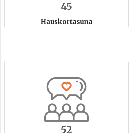
52
Hauskortasuna
58