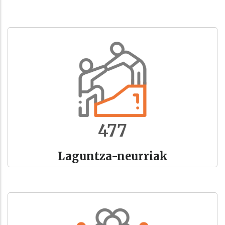
532
Laguntza-neurriak