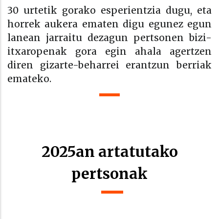
30 urtetik gorako esperientzia dugu, eta
horrek aukera ematen digu egunez egun
lanean jarraitu dezagun pertsonen bizi-
itxaropenak gora egin ahala agertzen
diren gizarte-beharrei erantzun berriak
emateko.
2025an artatutako
pertsonak