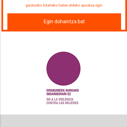
garatzeko bitarteko baten aldeko apustua egin.
Egin dohaintza bat