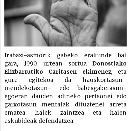
Irabazi-asmorik gabeko erakunde bat
gara, 1990. urtean sortua
Donostiako
Elizbarrutiko Caritasen ekimenez
, eta
gure egitekoa da hauskortasun-,
mendekotasun- edo babesgabetasun-
egoeran dauden adineko pertsonei edo
gaixotasun mentalak dituztenei arreta
ematea, haiek zaintzea eta haien
eskubideak defendatzea.