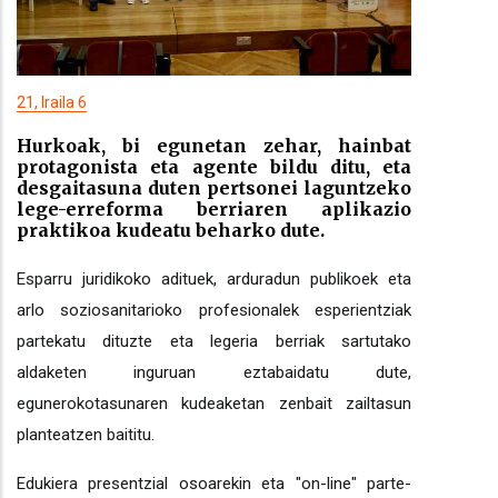
21, Iraila 6
Hurkoak, bi egunetan zehar, hainbat
protagonista eta agente bildu ditu, eta
desgaitasuna duten pertsonei laguntzeko
lege-erreforma berriaren aplikazio
praktikoa kudeatu beharko dute.
Esparru juridikoko adituek, arduradun publikoek eta
arlo soziosanitarioko profesionalek esperientziak
partekatu dituzte eta legeria berriak sartutako
aldaketen inguruan eztabaidatu dute,
egunerokotasunaren kudeaketan zenbait zailtasun
planteatzen baititu.
Edukiera presentzial osoarekin eta "on-line" parte-