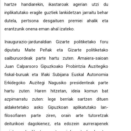
hartze handiarekin, ikastaroak agerian utzi du
inplikatutako eragile guztiek lankidetzan jarraitu behar
dutela, pertsona desgaituen premiei ahalik eta
erantzunik onena eman ahal izateko.
Inaugurazio-jardunaldian Gizarte politiketako foru
diputatu Maite Peñak eta Gizarte politiketako
sailburuordeak parte hartu zuten. Amaiera-saioan
Juan Calparsoro Gipuzkoako Probintzia Auzitegiko
fiskal-buruak eta Iñaki Subijana Euskal Autonomia
Erkidegoko Auzitegi Nagusiko presidenteak parte
hartu zuten. Haren hitzetan, ideia komun bat
azpimarratu zuten: lege berriak sartzen dituen
aldaketetako asko Gipuzkoan aplikatutako lan-
filosofiaren parte ziren, orain arte tutoretzak
deiturikoei dagokienez, eta edozein aurrerapenek