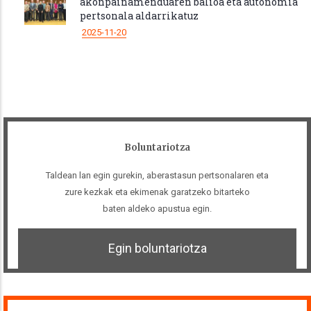
akonpainamenduaren balioa eta autonomia
pertsonala aldarrikatuz
2025-11-20
Boluntariotza
Taldean lan egin gurekin, aberastasun pertsonalaren eta
zure kezkak eta ekimenak garatzeko bitarteko
baten aldeko apustua egin.
Egin boluntariotza