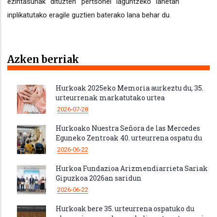
ezintasunak dituzten pertsonei laguntzeko lanetan
inplikatutako eragile guztien baterako lana behar du.
Azken berriak
Hurkoak 2025eko Memoria aurkeztu du, 35.
urteurrenak markatutako urtea
2026-07-28
Hurkoako Nuestra Señora de las Mercedes
Eguneko Zentroak 40. urteurrena ospatu du
2026-06-22
Hurkoa Fundazioa Arizmendiarrieta Sariak
Gipuzkoa 2026an saridun
2026-06-22
Hurkoak bere 35. urteurrena ospatuko du