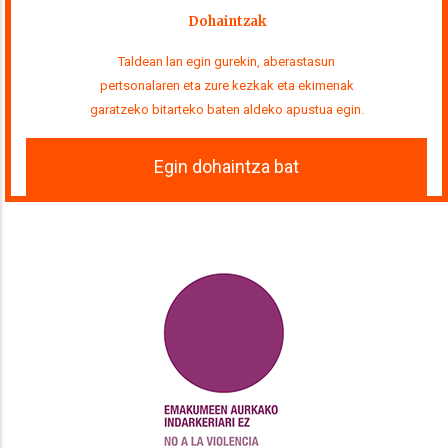
Dohaintzak
Taldean lan egin gurekin, aberastasun
pertsonalaren eta zure kezkak eta ekimenak
garatzeko bitarteko baten aldeko apustua egin.
Egin dohaintza bat