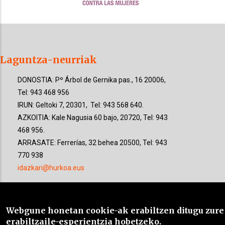
Laguntza-neurriak
DONOSTIA: Pº Árbol de Gernika pas., 16 20006,
Tel: 943 468 956
IRUN: Geltoki 7, 20301, Tel: 943 568 640.
AZKOITIA: Kale Nagusia 60 bajo, 20720, Tel: 943
468 956.
ARRASATE: Ferrerías, 32 behea 20500, Tel: 943
770 938
idazkari@hurkoa.eus
Eguneko zentroa
Webgune honetan cookie-ak erabiltzen ditugu zure
Ntra. Sra. de las Mercedes Nafarroa etorbidea, 31
erabiltzaile-esperientzia hobetzeko.