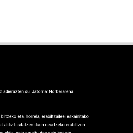
 orokorrak
ehea 20009
56
 adierazten du. Jatorria: Norberarena.
oa.eus
ltzeko eta, horrela, erabiltzaileei eskainitako
t aldiz bisitatzen duen neurtzeko erabiltzen