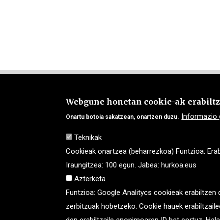
Webgune honetan cookie-ak erabiltze
Laguntza-neurriak
Informazio
Onartu botoia sakatzean, onartzen duzu.
DONOSTIA: Pº Árbol de Gernika pas., 16 20006,
Teknikak
Tel: 943 468 956
IRUN: Geltoki 7, 20301, Tel: 943 568 640.
Cookieak onartzea (beharrezkoa) Funtzioa: Erabi
AZKOITIA: Kale Nagusia 60 bajo, 20720, Tel: 943 468 956.
Iraungitzea: 100 egun. Jabea: hurkoa.eus
ARRASATE: Ferrerías, 32 behea 20500, Tel: 943 770 93
Azterketa
idazkari@hurkoa.eus
Funtzioa: Google Analitycs cookieak erabiltzen di
zerbitzuak hobetzeko. Cookie hauek erabiltzaile