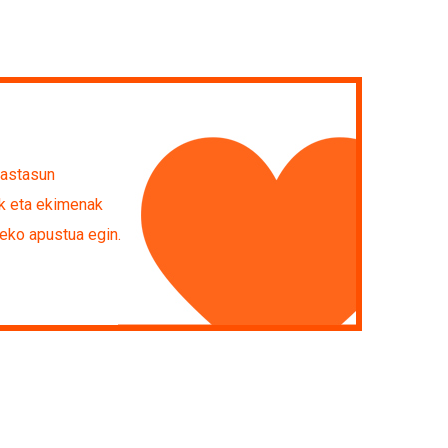
rastasun
ak eta ekimenak
deko apustua egin.