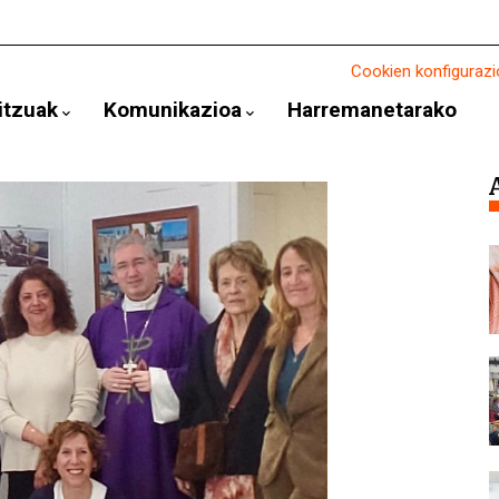
Cookien konfigurazi
itzuak
Komunikazioa
Harremanetarako