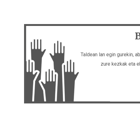
B
Taldean lan egin gurekin, a
zure kezkak eta e