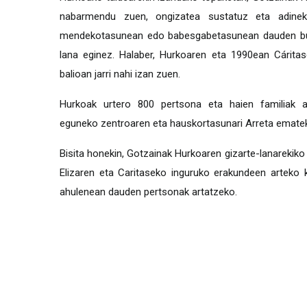
nabarmendu zuen, ongizatea sustatuz eta adine
mendekotasunean edo babesgabetasunean dauden bu
lana eginez. Halaber, Hurkoaren eta 1990ean Cáritas
balioan jarri nahi izan zuen.
Hurkoak urtero 800 pertsona eta haien familiak ar
eguneko zentroaren eta hauskortasunari Arreta ematek
Bisita honekin, Gotzainak Hurkoaren gizarte-lanarekik
Elizaren eta Caritaseko inguruko erakundeen arteko 
ahulenean dauden pertsonak artatzeko.