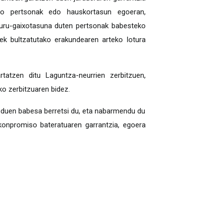
ko pertsonak edo hauskortasun egoeran,
ru-gaixotasuna duten pertsonak babesteko
ek bultzatutako erakundearen arteko lotura
tatzen ditu Laguntza-neurrien zerbitzuen,
o zerbitzuaren bidez.
o duen babesa berretsi du, eta nabarmendu du
konpromiso bateratuaren garrantzia, egoera