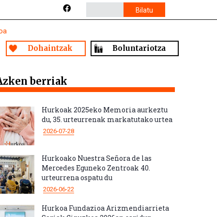
Bilatu
oa
Dohaintzak
Boluntariotza
Azken berriak
Hurkoak 2025eko Memoria aurkeztu
du, 35. urteurrenak markatutako urtea
2026-07-28
Hurkoako Nuestra Señora de las
Mercedes Eguneko Zentroak 40.
urteurrena ospatu du
2026-06-22
Hurkoa Fundazioa Arizmendiarrieta