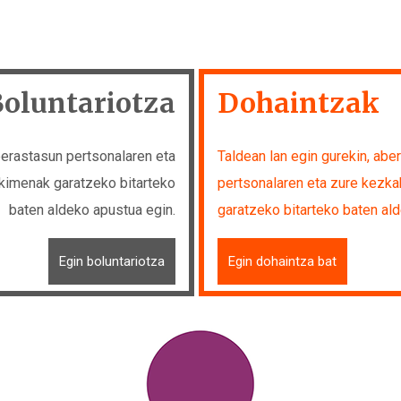
oluntariotza
Dohaintzak
berastasun pertsonalaren eta
Taldean lan egin gurekin, abe
kimenak garatzeko bitarteko
pertsonalaren eta zure kezk
baten aldeko apustua egin.
garatzeko bitarteko baten al
Egin boluntariotza
Egin dohaintza bat