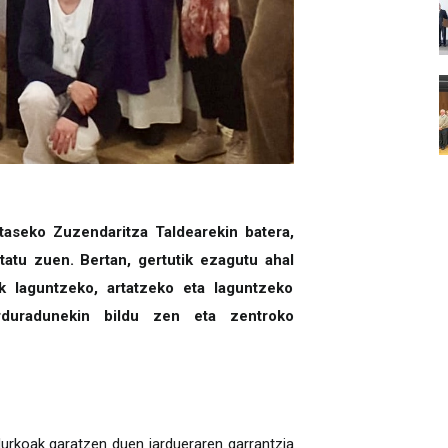
taseko Zuzendaritza Taldearekin batera,
tatu zuen. Bertan, gertutik ezagutu ahal
 laguntzeko, artatzeko eta laguntzeko
rduradunekin bildu zen eta zentroko
urkoak garatzen duen jardueraren garrantzia