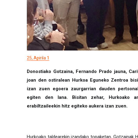
25, Apirila 1
Donostiako Gotzaina, Fernando Prado jauna, Cari
joan den ostiralean Hurkoa Eguneko Zentroa bisi
izan zuen egoera zaurgarrian dauden pertsonak
egiten den lana. Bisitan zehar, Hurkoako a
erabiltzaileekin hitz egiteko aukera izan zuen.
Hurkoako taldearekin izandako topaketan, Gotzainak H