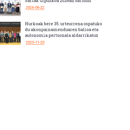
Sariak Gipuzkoa 2026an saridun
2026-06-22
Hurkoak bere 35. urteurrena ospatuko
du akonpainamenduaren balioa eta
autonomia pertsonala aldarrikatuz
2025-11-20