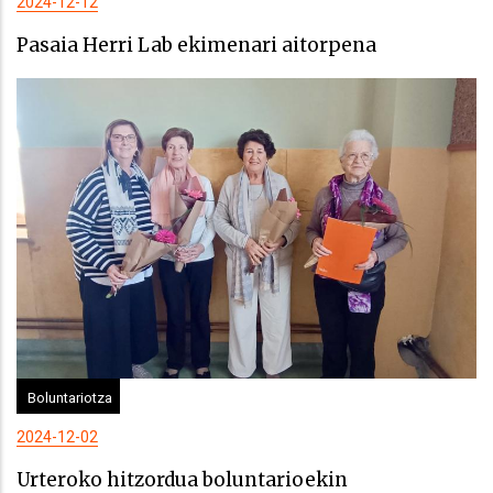
2024-12-12
Pasaia Herri Lab ekimenari aitorpena
Boluntariotza
2024-12-02
Urteroko hitzordua boluntarioekin