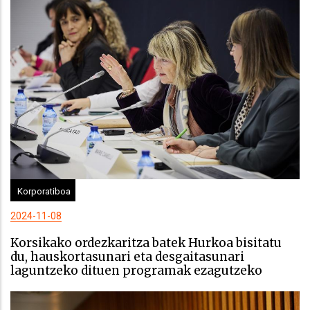
Korporatiboa
2024-11-08
Korsikako ordezkaritza batek Hurkoa bisitatu
du, hauskortasunari eta desgaitasunari
laguntzeko dituen programak ezagutzeko