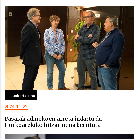
Hauskortasuna
2024-11-22
Pasaiak adinekoen arreta indartu du
Hurkoarekiko hitzarmena berrituta