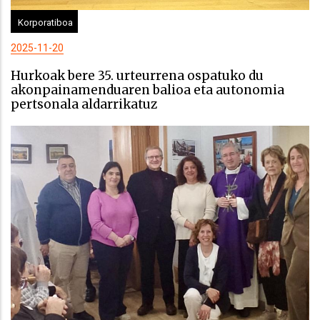
Korporatiboa
2025-11-20
Hurkoak bere 35. urteurrena ospatuko du
akonpainamenduaren balioa eta autonomia
pertsonala aldarrikatuz