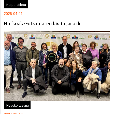
Korporatiboa
2025-04-01
Hurkoak Gotzainaren bisita jaso du
Hauskortasuna