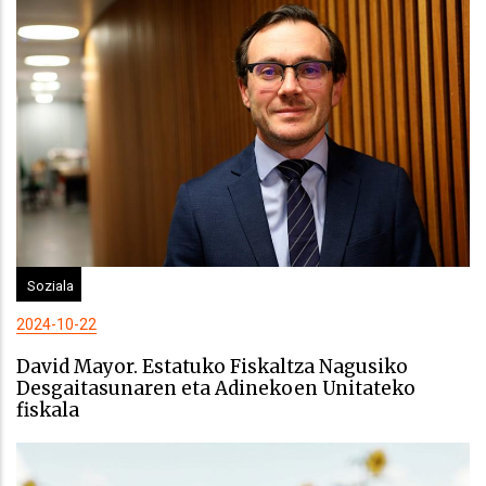
Soziala
2024-10-22
David Mayor. Estatuko Fiskaltza Nagusiko
Desgaitasunaren eta Adinekoen Unitateko
fiskala