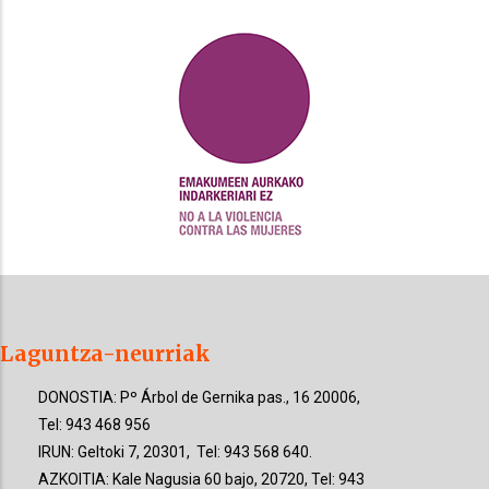
Laguntza-neurriak
DONOSTIA: Pº Árbol de Gernika pas., 16 20006,
Tel: 943 468 956
IRUN: Geltoki 7, 20301, Tel: 943 568 640.
AZKOITIA: Kale Nagusia 60 bajo, 20720, Tel: 943