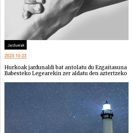
Jarduerak
2023-10-23
Hurkoak jardunaldi bat antolatu du Ezgaitasuna
Babesteko Legearekin zer aldatu den aztertzeko