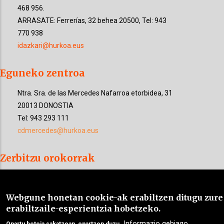
468 956.
ARRASATE: Ferrerías, 32 behea 20500, Tel: 943
770 938
idazkari@hurkoa.eus
Eguneko zentroa
Ntra. Sra. de las Mercedes Nafarroa etorbidea, 31
20013 DONOSTIA
Tel: 943 293 111
cdmercedes@hurkoa.eus
Zerbitzu orokorrak
Morlans 13, behea 20009 DONOSTIA
Tel: 943 468 956
Webgune honetan cookie-ak erabiltzen ditugu zure
idazkari@hurkoa.eus
erabiltzaile-esperientzia hobetzeko.
Informazio gehiago